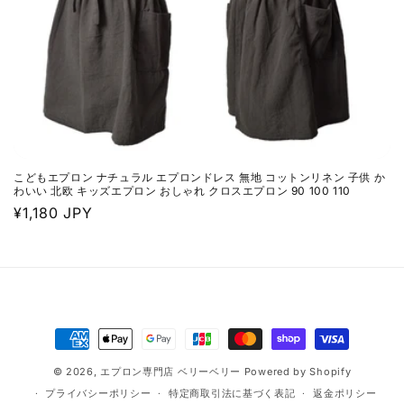
こどもエプロン ナチュラル エプロンドレス 無地 コットンリネン 子供 か
わいい 北欧 キッズエプロン おしゃれ クロスエプロン 90 100 110
通
¥1,180 JPY
常
価
格
決
済
© 2026,
エプロン専門店 ベリーベリー
Powered by Shopify
方
プライバシーポリシー
特定商取引法に基づく表記
返金ポリシー
法