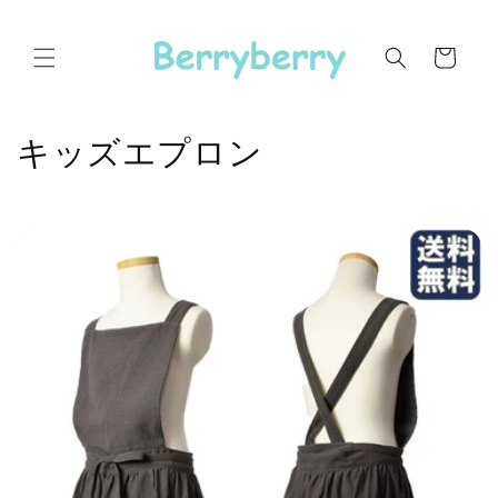
コンテ
ンツに
カ
進む
ー
ト
コ
キッズエプロン
レ
ク
シ
ョ
ン
: